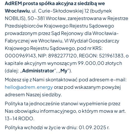
AdREM prosta spółka akcyjna z siedzibą we
Wrocławiu
, ul. Curie-Skłodowskiej 12 (budynek
NOBILIS), 50-381 Wrocław, zarejestrowana w Rejestrze
Przedsiębiorców Krajowego Rejestru Sądowego
prowadzonym przez Sąd Rejonowy dla Wrocławia-
Fabrycznej we Wrocławiu, VI Wydział Gospodarczy
Krajowego Rejestru Sądowego, pod nr KRS:
0000969143, NIP: 8982277120, REGON: 521961383, o
kapitale akcyjnym wynoszącym 99.000,00 złotych
(dalej: „
Administrator
”, „
My
”).
Możesz się z Nami skontaktować pod adresem e-mail:
hello@adrem.energy
oraz pod wskazanym powyżej
adresem Naszej siedziby.
Polityka ta jednocześnie stanowi wypełnienie przez
Nas obowiązku informacyjnego, o którym mowa w art.
13-14 RODO.
Polityka wchodzi w życie w dniu: 01.09.2025 r.