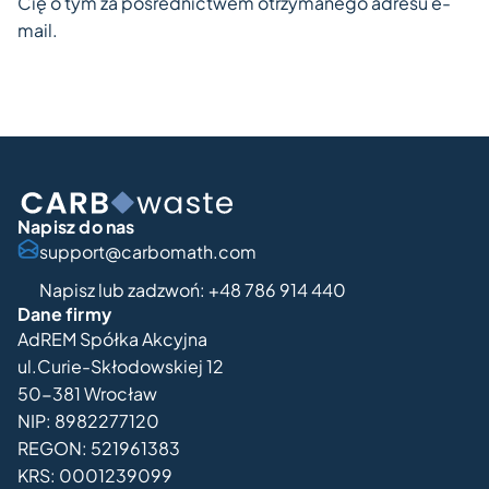
Cię o tym za pośrednictwem otrzymanego adresu e-
mail.
Napisz do nas
support@carbomath.com
Napisz lub zadzwoń: +48 786 914 440
Dane firmy
AdREM Spółka Akcyjna
ul.Curie-Skłodowskiej 12
50-381 Wrocław
NIP: 8982277120
REGON: 521961383
KRS: 0001239099