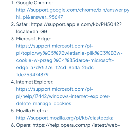
Google Chrome:
http://support.google.com/chrome/bin/answer.p
hl=pl&answer=95647
Safari: https://support.apple.com/kb/PH5042?
locale=en-GB
Microsoft Edge:
https://support.microsoft.com/pl-
pl/topic/wy%C5%9Bwietlanie-plik%C3%B3w-
cookie-w-przegl%C4%85darce-microsoft-
edge-a7d95376-f2cd-8e4a-25dc-
1de753474879
Internet Explorer:
https://support.microsoft.com/pl-
pl/help/17442/windows-internet-explorer-
delete-manage-cookies
Mozilla Firefox:
http://support.mozilla.org/pl/kb/ciasteczka
Opera: https://help.opera.com/pl/latest/web-